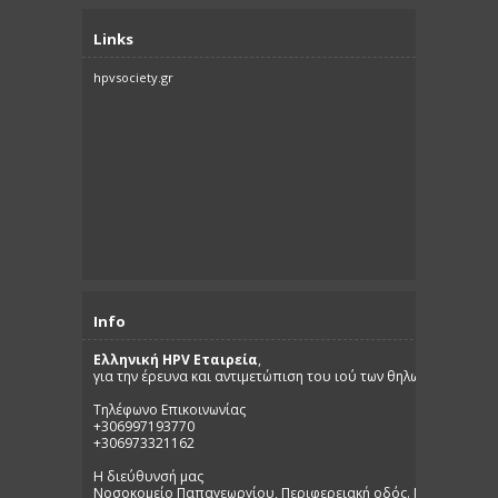
Links
hpvsociety.gr
Info
Ελληνική HPV Εταιρεία
,
για την έρευνα και αντιμετώπιση του ιού των θηλωμάτων.
Τηλέφωνο Επικοινωνίας
+306997193770
+306973321162
Η διεύθυνσή μας
Νοσοκομείο Παπαγεωργίου, Περιφερειακή οδός. Νέα Ευκαρπία