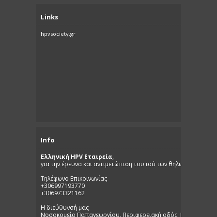
Links
hpvsociety.gr
Info
Ελληνική HPV Εταιρεία
,
για την έρευνα και αντιμετώπιση του ιού των θηλωμάτων.
Τηλέφωνο Επικοινωνίας
+306997193770
+306973321162
Η διεύθυνσή μας
Νοσοκομείο Παπαγεωργίου, Περιφερειακή οδός. Νέα Ευκαρπία