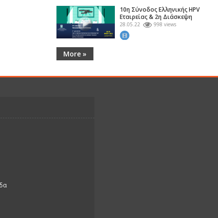
10η Σύνοδος Ελληνικής HPV
Εταιρείας & 2η Διάσκεψη
Φορέων
28.05.22
998 views
More »
άδα