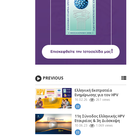
PREVIOUS
Ελληνική Εκστρατεία
Ενημέρωσης για τον HPV
16.02.26
261 views
11η Σύνοδος Ελληνικής HPV
Εταιρείας & 3η Διάσκεψη
Φορέων
10.06.23
1.069 views