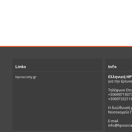
Links
Info
Ελληνική HP
hpvsociety.gr
για την έρευν
Τηλέφωνο Επι
+3069971937
+3069733211
Η διεύθυνσή 
Νοσοκομείο Π
E-mail
info@hpvsocie