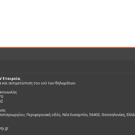
V Εταιρεία
,
α και αντιμετώπιση του ιού των θηλωμάτων.
κοινωνίας
70
62
μας
απαγεωργίου, Περιφερειακή οδός. Νέα Ευκαρπία, 56403, Θεσσαλονίκη, Ελλ
ty.gr